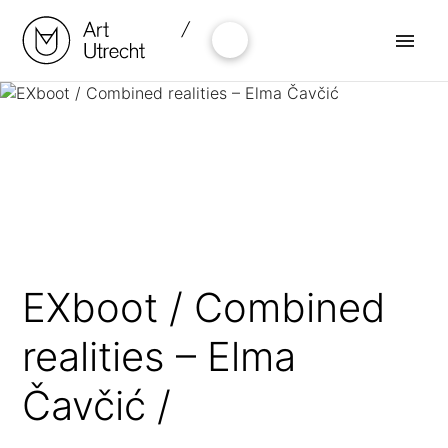
Naar
de
inhoud
springen
EXboot / Combined
realities – Elma
Čavčić