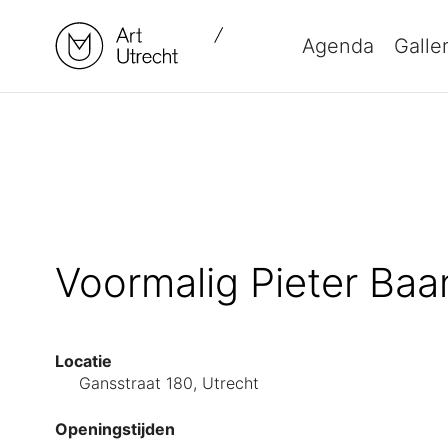
Naar
de
Agenda
Galle
inhoud
springen
Voormalig Pieter Ba
Locatie
Gansstraat 180, Utrecht
Openingstijden