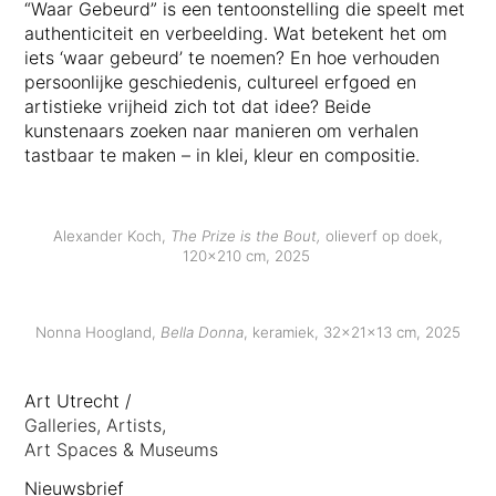
“Waar Gebeurd” is een tentoonstelling die speelt met
authenticiteit en verbeelding. Wat betekent het om
iets ‘waar gebeurd’ te noemen? En hoe verhouden
persoonlijke geschiedenis, cultureel erfgoed en
artistieke vrijheid zich tot dat idee? Beide
kunstenaars zoeken naar manieren om verhalen
tastbaar te maken – in klei, kleur en compositie.
Alexander Koch,
The Prize is the Bout,
olieverf op doek,
120×210 cm, 2025
Nonna Hoogland,
Bella Donna
, keramiek, 32x21x13 cm, 2025
footer
Art Utrecht /
anchor
Galleries, Artists,
Art Spaces & Museums
Nieuwsbrief