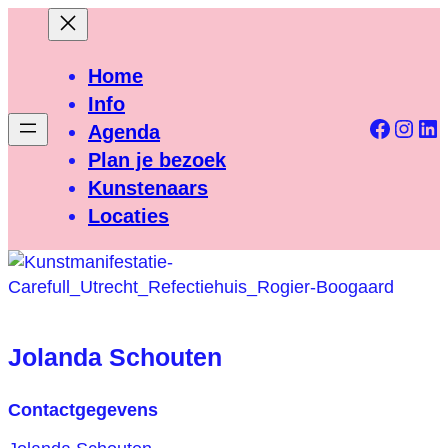
Ga
naar
de
Home
inhoud
Info
Facebo
Inst
Li
Agenda
Plan je bezoek
Kunstenaars
Locaties
Jolanda Schouten
Contactgegevens