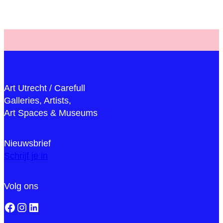
Art Utrecht / Carefull
Galleries, Artists,
Art Spaces & Museums
Nieuwsbrief
Schrijf je in
Volg ons
Facebook
Instagram
LinkedIn