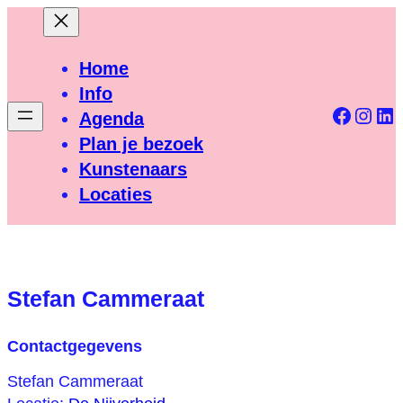
Ga
naar
de
Home
inhoud
Info
Facebo
Inst
Li
Agenda
Plan je bezoek
Kunstenaars
Locaties
Stefan Cammeraat
Contactgegevens
Stefan Cammeraat